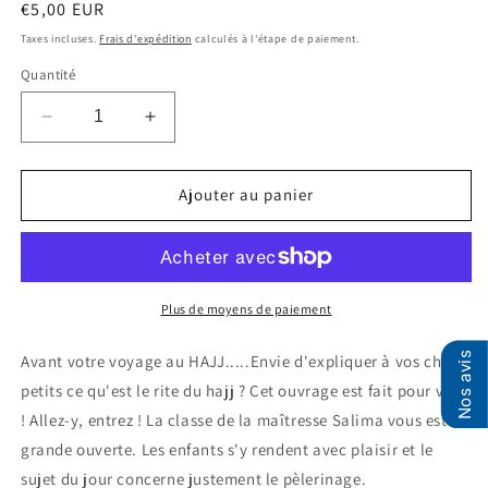
Prix
€5,00 EUR
habituel
Taxes incluses.
Frais d'expédition
calculés à l'étape de paiement.
Quantité
Réduire
Augmenter
la
la
quantité
quantité
de
de
Ajouter au panier
C&#39;est
C&#39;est
quoi
quoi
le
le
Hajj
Hajj
?
?
Plus de moyens de paiement
Nos avis
Avant votre voyage au HAJJ.....Envie d'expliquer à vos chers
petits ce qu'est le rite du hajj ? Cet ouvrage est fait pour vous
! Allez-y, entrez ! La classe de la maîtresse Salima vous est
grande ouverte. Les enfants s'y rendent avec plaisir et le
sujet du jour concerne justement le pèlerinage.