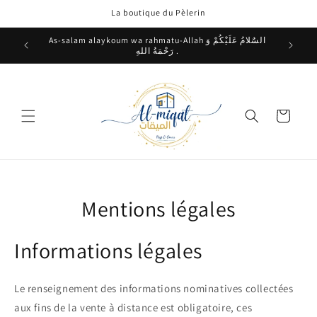
et
La boutique du Pèlerin
passer
au
contenu
As-salam alaykoum wa rahmatu-Allah السٌَلامُ عَلَيْكُمْ وَ
رَحْمَةُ اللهِ .
Panier
Mentions légales
Informations légales
Le renseignement des informations nominatives collectées
aux fins de la vente à distance est obligatoire, ces